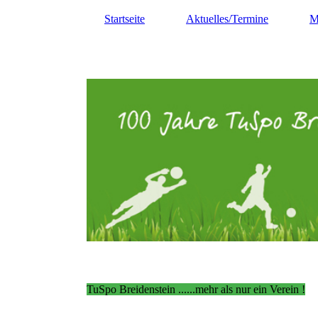
Startseite
Aktuelles/Termine
M
TuSpo Breidenstein ......mehr als nur ein Verein !